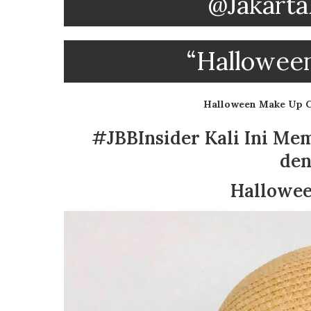
@Jakarta
“Hallowee
Halloween Make Up 
#JBBInsider Kali Ini Me
den
Hallowe