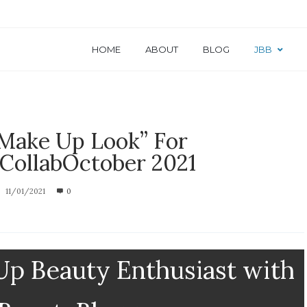
HOME
ABOUT
BLOG
JBB
Make Up Look” For
ollabOctober 2021
11/01/2021
0
Up Beauty Enthusiast with