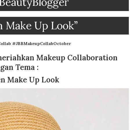
BeautyBlogger
n Make Up Look”
Collab #JBBMakeupCollabOctober
meriahkan Makeup Collaboration
gan Tema :
en Make Up Look