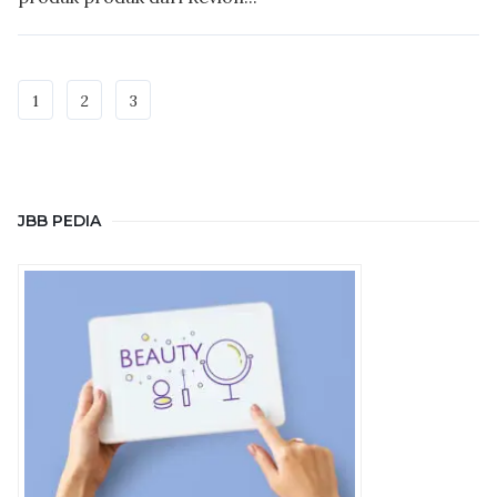
1
2
3
JBB PEDIA