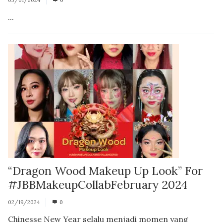
...
“Dragon Wood Makeup Up Look” For
#JBBMakeupCollabFebruary 2024
02/19/2024
0
Chinesse New Year selalu menjadi momen yang