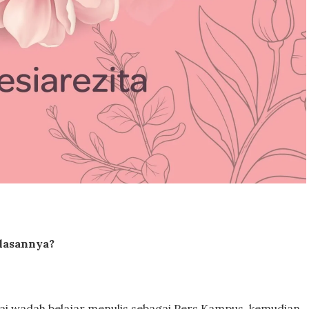
alasannya?
gai wadah belajar menulis sebagai Pers Kampus, kemudian