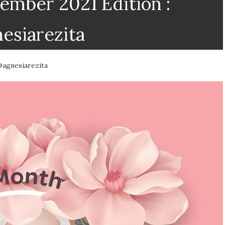
ber 2021 Edition :
esiarezita
@agnesiarezita