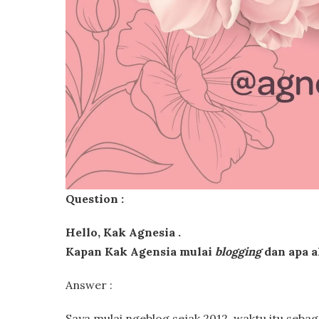
Question :
Hello, Kak Agnesia .
Kapan Kak Agensia mulai
blogging
dan apa 
Answer :
Saya mulai ngeblog sejak 2012, waktu itu seba