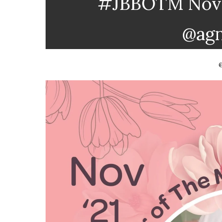
#JBBOTM Novem
@agn