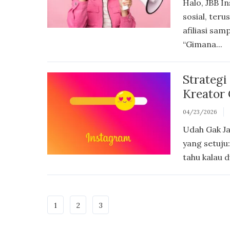
Halo, JBB In
sosial, ter
afiliasi sam
“Gimana...
Strategi
Kreator
04/23/2026
Udah Gak J
yang setuju
tahu kalau d
1
2
3