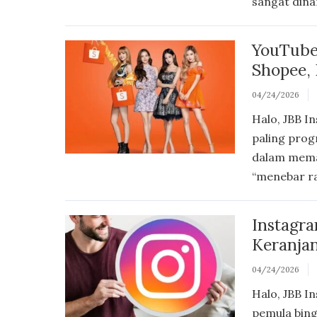
sangat dina
YouTube 
Shopee, 
04/24/2026
Halo, JBB I
paling progr
dalam memah
“menebar ra
Instagra
Keranjan
04/24/2026
Halo, JBB I
pemula bing