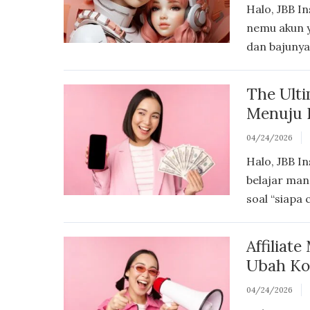
Halo, JBB In
nemu akun y
dan bajunya 
The Ulti
Menuju K
04/24/2026
Halo, JBB In
belajar mand
soal “siapa 
Affiliat
Ubah Ko
04/24/2026