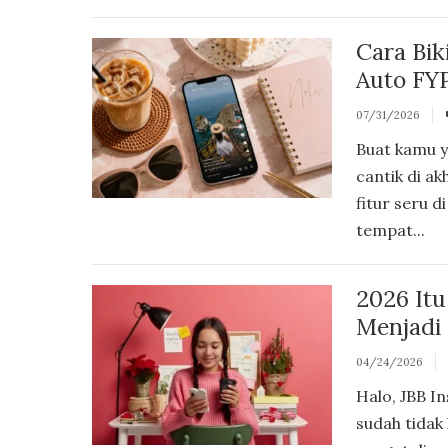
Cara Bik
Auto FYP
07/31/2026
Buat kamu y
cantik di ak
fitur seru d
tempat...
2026 It
Menjadi 
04/24/2026
Halo, JBB In
sudah tidak 