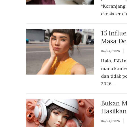
“Keranjang 
ekosistem I
15 Influ
Masa De
04/24/2026
Halo, JBB I
mana konten
dan tidak p
2026,...
Bukan Ma
Hasilka
04/24/2026