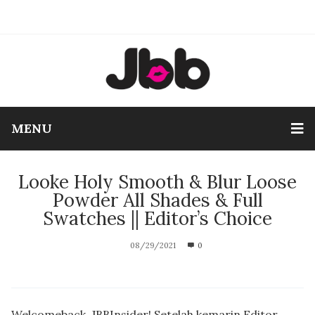
MENU
Looke Holy Smooth & Blur Loose
Powder All Shades & Full
Swatches || Editor’s Choice
08/29/2021
0
Welcomeback, JBBInsider! Setelah kemarin Editor