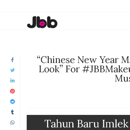
“Chinese New Year M
Look” For #JBBMakeu
Mus
Tahun Baru Imlek