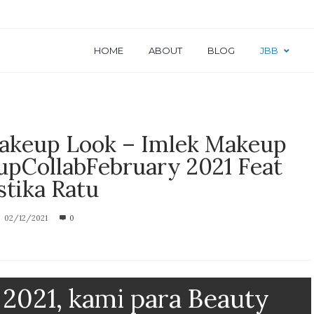
HOME
ABOUT
BLOG
JBB
akeup Look – Imlek Makeup
pCollabFebruary 2021 Feat
tika Ratu
02/12/2021
0
 2021, kami para Beauty