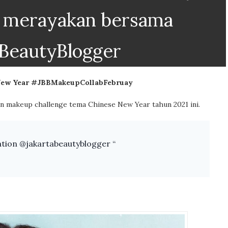
t merayakan bersama
BeautyBlogger
New Year #JBBMakeupCollabFebruay
 makeup challenge tema Chinese New Year tahun 2021 ini.
tion @jakartabeautyblogger “