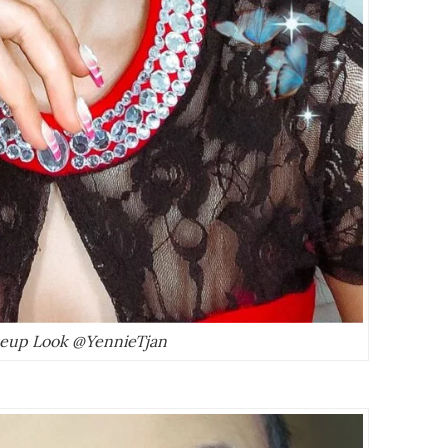
eup Look @YennieTjan