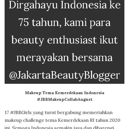
Dirgahayu Indonesia ke
75 tahun, kami para
beauty enthusiast ikut
merayakan bersama
@JakartaBeautyBlogger
Makeup Tema Kemerdekaan Indonesia
#JBBMakeupCollabAugust
17 #JBBGirls yang turut bergabung memeriahkan
makeup challenge tema Kemerdekaan RI tahun 2020
ini. Semoga Indonesia semakin jaya dan dibarengi