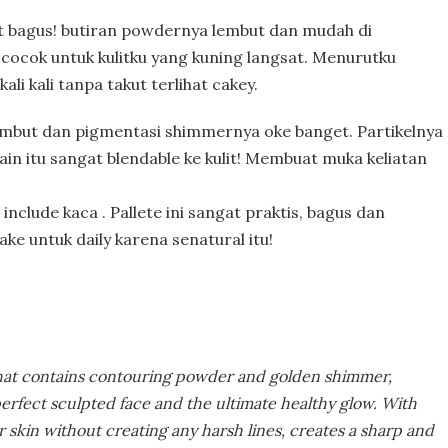
t bagus! butiran powdernya lembut dan mudah di
 cocok untuk kulitku yang kuning langsat. Menurutku
kali kali tanpa takut terlihat cakey.
lembut dan pigmentasi shimmernya oke banget. Partikelnya
Selain itu sangat blendable ke kulit! Membuat muka keliatan
nclude kaca . Pallete ini sangat praktis, bagus dan
ipake untuk daily karena senatural itu!
at contains contouring powder and golden shimmer,
perfect sculpted face and the ultimate healthy glow. With
ur skin without creating any harsh lines, creates a sharp and