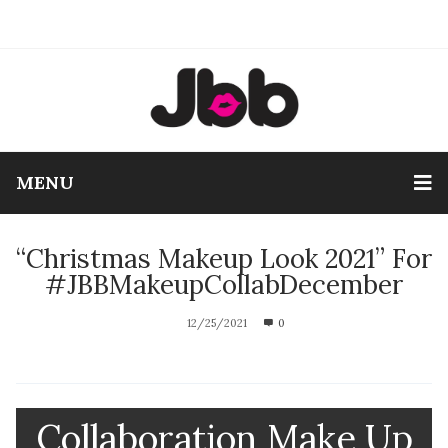
MENU
“Christmas Makeup Look 2021” For
#JBBMakeupCollabDecember
12/25/2021
0
Collaboration Make Up