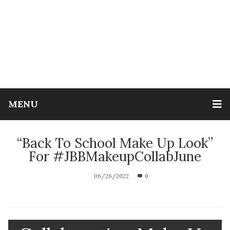
MENU
“Back To School Make Up Look”
For #JBBMakeupCollabJune
06/26/2022
0