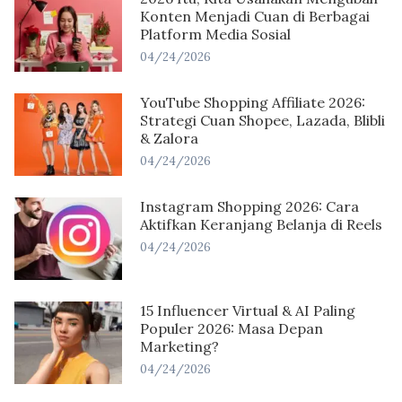
Konten Menjadi Cuan di Berbagai
Platform Media Sosial
04/24/2026
YouTube Shopping Affiliate 2026:
Strategi Cuan Shopee, Lazada, Blibli
& Zalora
04/24/2026
Instagram Shopping 2026: Cara
Aktifkan Keranjang Belanja di Reels
04/24/2026
15 Influencer Virtual & AI Paling
Populer 2026: Masa Depan
Marketing?
04/24/2026