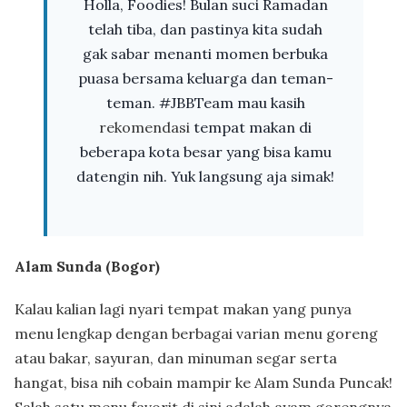
Holla, Foodies! Bulan suci Ramadan
telah tiba, dan pastinya kita sudah
gak sabar menanti momen berbuka
puasa bersama keluarga dan teman-
teman. #JBBTeam mau kasih
rekomendasi
tempat makan di
beberapa kota besar yang bisa kamu
datengin nih. Yuk langsung aja simak!
Alam Sunda (Bogor)
Kalau kalian lagi nyari tempat makan yang punya
menu lengkap dengan berbagai varian menu goreng
atau bakar, sayuran, dan minuman segar serta
hangat, bisa nih cobain mampir ke Alam Sunda Puncak!
Salah satu menu favorit di sini adalah ayam gorengnya