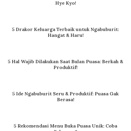
Hye Kyo!
5 Drakor Keluarga Terbaik untuk Ngabuburit:
Hangat & Haru!
5 Hal Wajib Dilakukan Saat Bulan Puasa: Berkah &
Produktif!
5 Ide Ngabuburit Seru & Produktif: Puasa Gak
Berasa!
5 Rekomendasi Menu Buka Puasa Unik: Coba