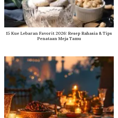
15 Kue Lebaran Favorit 2026: Resep Rahasia & Tips
Penataan Meja Tamu