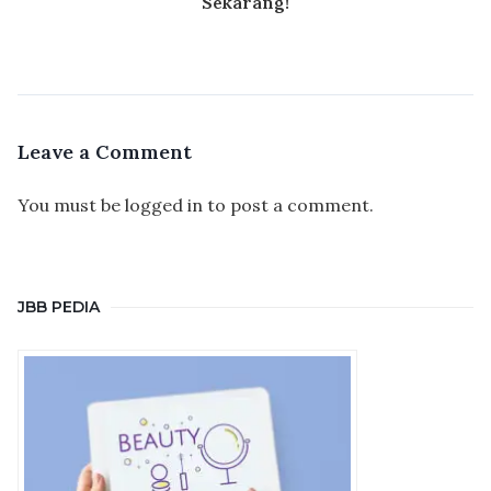
Sekarang!
Leave a Comment
You must be
logged in
to post a comment.
JBB PEDIA