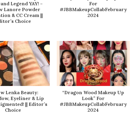
rand Legend YAY! –
For
w Lanore Powder
#JBBMakeupCollabFebruary
tion & CC Cream ||
2024
itor’s Choice
ew Lenka Beauty:
“Dragon Wood Makeup Up
ow, Eyeliner & Lip
Look” For
gmented! || Editor’s
#JBBMakeupCollabFebruary
Choice
2024