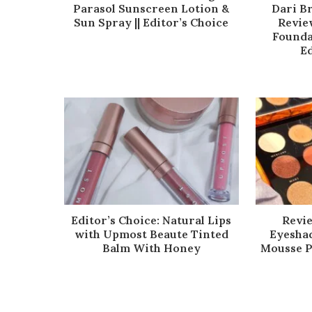
Parasol Sunscreen Lotion &
Dari B
Sun Spray || Editor’s Choice
Revie
Founda
Ed
Editor’s Choice: Natural Lips
Revi
with Upmost Beaute Tinted
Eyeshad
Balm With Honey
Mousse Pi