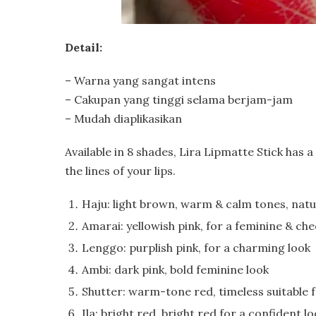
Detail:
– Warna yang sangat intens
– Cakupan yang tinggi selama berjam-jam
– Mudah diaplikasikan
Available in 8 shades, Lira Lipmatte Stick has 
the lines of your lips.
Haju: light brown, warm & calm tones, natu
Amarai: yellowish pink, for a feminine & che
Lenggo: purplish pink, for a charming look
Ambi: dark pink, bold feminine look
Shutter: warm-tone red, timeless suitable f
Ila: bright red, bright red for a confident l