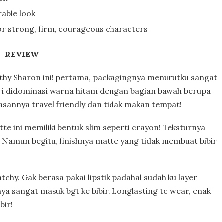
rable look
 for strong, firm, courageous characters
REVIEW
thy Sharon ini! pertama, packagingnya menurutku sangat
ri didominasi warna hitam dengan bagian bawah berupa
sannya travel friendly dan tidak makan tempat!
te ini memiliki bentuk slim seperti crayon! Teksturnya
 Namun begitu, finishnya matte yang tidak membuat bibir
chy. Gak berasa pakai lipstik padahal sudah ku layer
a sangat masuk bgt ke bibir. Longlasting to wear, enak
bir!