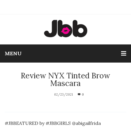
MENU
Review NYX Tinted Brow
Mascara
02/23/2021
0
#JBBEATURED by #JBBGIRLS @abigailfrida