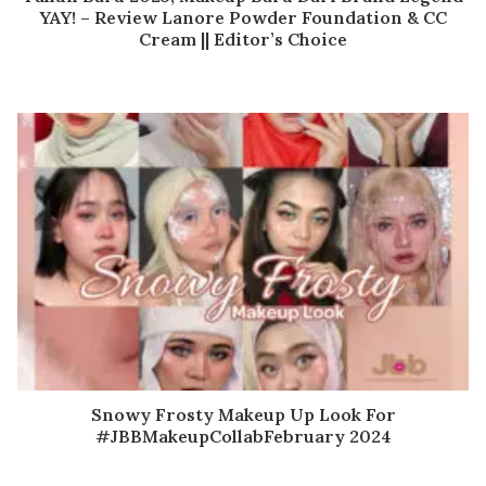
YAY! – Review Lanore Powder Foundation & CC
Cream || Editor’s Choice
Snowy Frosty Makeup Up Look For
#JBBMakeupCollabFebruary 2024