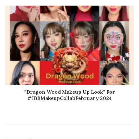
“Dragon Wood Makeup Up Look” For
#JBBMakeupCollabFebruary 2024