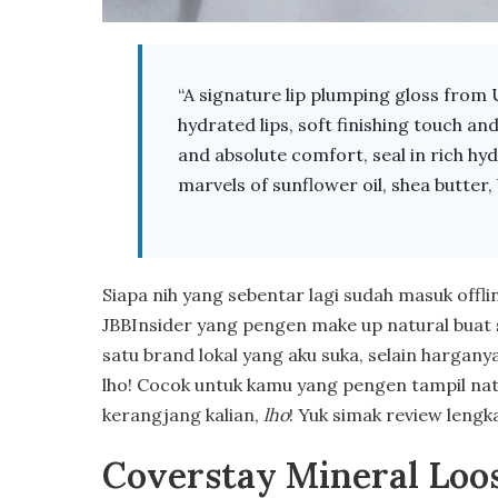
“A signature lip plumping gloss from 
hydrated lips, soft finishing touch an
and absolute comfort, seal in rich h
marvels of sunflower oil, shea butter,
Siapa nih yang sebentar lagi sudah masuk offli
JBBInsider yang pengen make up natural buat 
satu brand lokal yang aku suka, selain hargan
lho! Cocok untuk kamu yang pengen tampil natur
kerangjang kalian,
lho
! Yuk simak review leng
Coverstay Mineral Loo