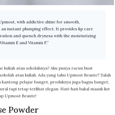
Upmost, with addictive shine for smooth,
d an instant plumping effect. It provides lip care
ydration and quench dryness with the moisturizing
 Vitamin E and Vitamin F.”
ne kuliah atau sekolahnya? Aku punya racun buat
sekolah atau kuliah. Ada yang tahu Upmost Beaute? Salah
ya kantong pelajar banget, produknya juga bagus banget,
al tapi tetap terlihat elegan. Hati-hati bakal masuk list
kap Upmost Beaute!
se Powder