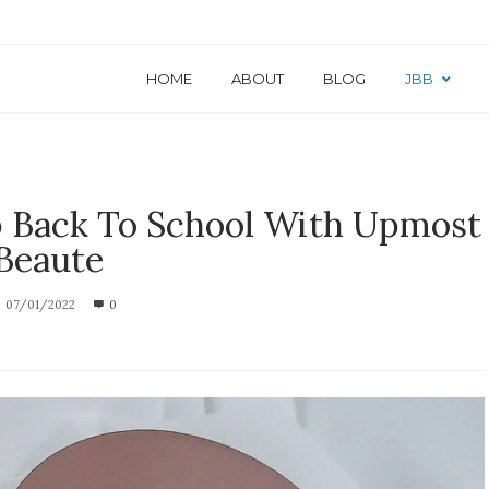
HOME
ABOUT
BLOG
JBB
p Back To School With Upmost
Beaute
07/01/2022
0