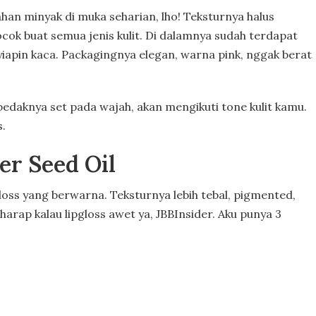
n minyak di muka seharian, lho! Teksturnya halus
cok buat semua jenis kulit. Di dalamnya sudah terdapat
nyiapin kaca. Packagingnya elegan, warna pink, nggak berat
bedaknya set pada wajah, akan mengikuti tone kulit kamu.
s.
er Seed Oil
gloss yang berwarna. Teksturnya lebih tebal, pigmented,
arap kalau lipgloss awet ya, JBBInsider. Aku punya 3