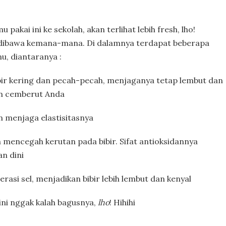
akai ini ke sekolah, akan terlihat lebih fresh, lho!
h dibawa kemana-mana. Di dalamnya terdapat beberapa
, diantaranya :
bir kering dan pecah-pecah, menjaganya tetap lembut dan
an cemberut Anda
an menjaga elastisitasnya
mencegah kerutan pada bibir. Sifat antioksidannya
n dini
erasi sel, menjadikan bibir lebih lembut dan kenyal
ini nggak kalah bagusnya,
lho
! Hihihi