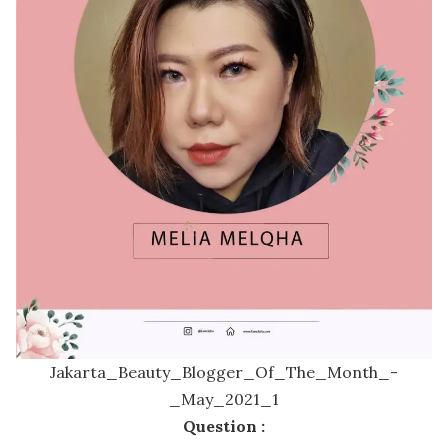
Jakarta_Beauty_Blogger_Of_The_Month_-
_May_2021_1
Question :