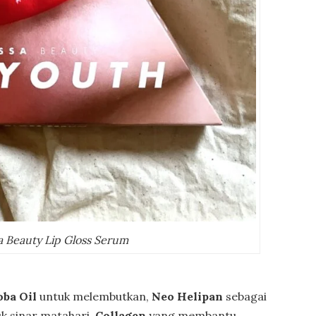
a Beauty Lip Gloss Serum
oba Oil
untuk melembutkan,
Neo Helipan
sebagai
uk sinar matahari,
Collagen
yang membantu