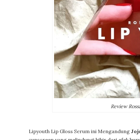
Review Ross
Lipyouth Lip Gloss Serum ini Mengandung
Joj
sunscreen yang melindungi bibir dari efek bur