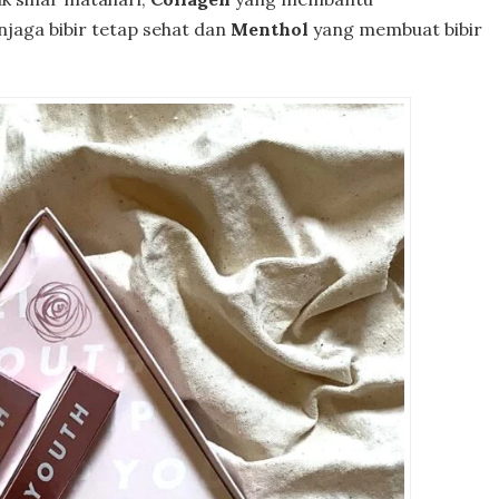
jaga bibir tetap sehat dan
Menthol
yang membuat bibir