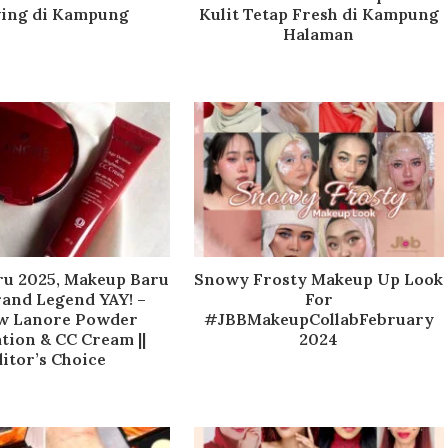
ing di Kampung
Kulit Tetap Fresh di Kampung
Halaman
u 2025, Makeup Baru
Snowy Frosty Makeup Up Look
rand Legend YAY! –
For
w Lanore Powder
#JBBMakeupCollabFebruary
tion & CC Cream ||
2024
itor’s Choice