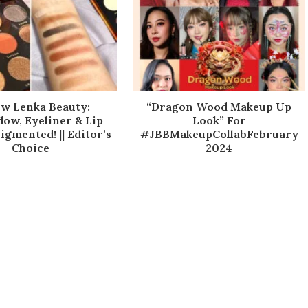
ew Lenka Beauty:
“Dragon Wood Makeup Up
ow, Eyeliner & Lip
Look” For
gmented! || Editor’s
#JBBMakeupCollabFebruary
Choice
2024