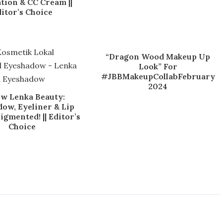
tion & CC Cream ||
itor’s Choice
“Dragon Wood Makeup Up
Look” For
#JBBMakeupCollabFebruary
2024
ew Lenka Beauty:
ow, Eyeliner & Lip
gmented! || Editor’s
Choice