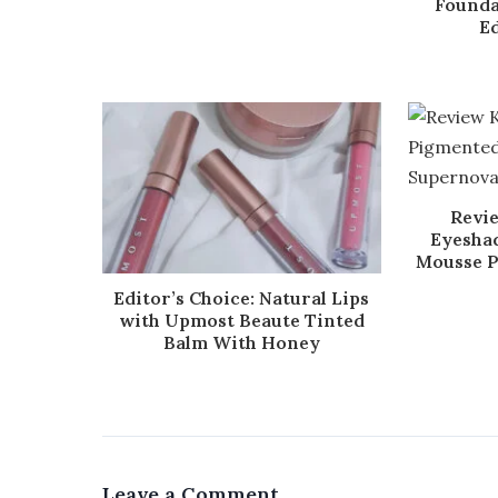
Founda
Ed
Revi
Eyeshad
Mousse Pi
Editor’s Choice: Natural Lips
with Upmost Beaute Tinted
Balm With Honey
Leave a Comment