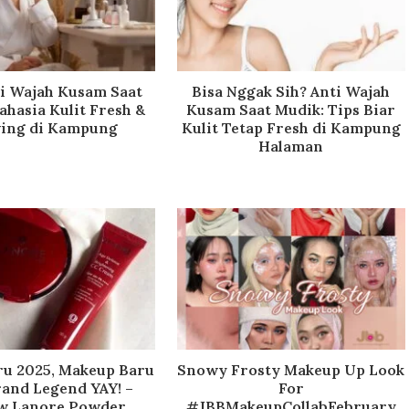
ti Wajah Kusam Saat
Bisa Nggak Sih? Anti Wajah
ahasia Kulit Fresh &
Kusam Saat Mudik: Tips Biar
ing di Kampung
Kulit Tetap Fresh di Kampung
Halaman
u 2025, Makeup Baru
Snowy Frosty Makeup Up Look
rand Legend YAY! –
For
w Lanore Powder
#JBBMakeupCollabFebruary