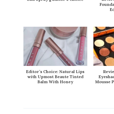
Founda
Ed
Editor’s Choice: Natural Lips
Revi
with Upmost Beaute Tinted
Eyeshad
Balm With Honey
Mousse Pi