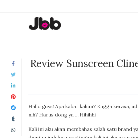
Review Sunscreen Cline
Hallo guys! Apa kabar kalian? Engga kerasa, 
nih? Harus dong ya … Hihihhi
Kali ini aku akan membahas salah satu brand 
dengan judulnya postingan kali ini aku akan m