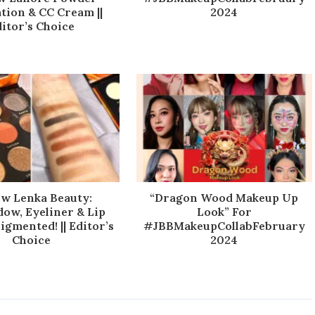
tion & CC Cream ||
2024
itor’s Choice
ew Lenka Beauty:
“Dragon Wood Makeup Up
ow, Eyeliner & Lip
Look” For
gmented! || Editor’s
#JBBMakeupCollabFebruary
Choice
2024