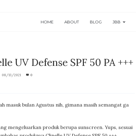
HOME
ABOUT
BLOG
JBB
lle UV Defense SPF 50 PA +++
08/13/2021
0
udah masuk bulan Agustus nih, gimana masih semangat ga
yang mengeluarkan produk berupa sunscreen. Yups, sesuai
embahas produknya Clinelle UV Defense SPF 50 +++ .