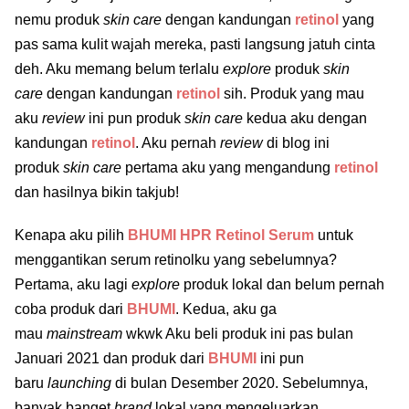
nemu produk
skin care
dengan kandungan
retinol
yang
pas sama kulit wajah mereka, pasti langsung jatuh cinta
deh. Aku memang belum terlalu
explore
produk
skin
care
dengan kandungan
retinol
sih. Produk yang mau
aku
review
ini pun produk
skin care
kedua aku dengan
kandungan
retinol
. Aku pernah
review
di blog ini
produk
skin care
pertama aku yang mengandung
retinol
dan hasilnya bikin takjub!
Kenapa aku pilih
BHUMI HPR Retinol Serum
untuk
menggantikan serum retinolku yang sebelumnya?
Pertama, aku lagi
explore
produk lokal dan belum pernah
coba produk dari
BHUMI
. Kedua, aku ga
mau
mainstream
wkwk Aku beli produk ini pas bulan
Januari 2021 dan produk dari
BHUMI
ini pun
baru
launching
di bulan Desember 2020. Sebelumnya,
banyak banget
brand
lokal yang mengeluarkan