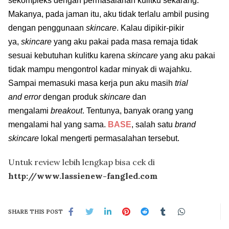
sekompleks dengan permasalahan kulitku sekarang.
Makanya, pada jaman itu, aku tidak terlalu ambil pusing
dengan penggunaan
skincare
.
Kalau dipikir-pikir
ya,
skincare
yang aku pakai pada masa remaja tidak
sesuai kebutuhan kulitku karena
skincare
yang aku pakai
tidak mampu mengontrol kadar minyak di wajahku.
Sampai memasuki masa kerja pun aku masih
trial
and
error
dengan produk
skincare
dan
mengalami
breakout
. Tentunya, banyak orang yang
mengalami hal yang sama.
BASE
, salah satu
brand
skincare
lokal mengerti permasalahan tersebut.
Untuk review lebih lengkap bisa cek di
http://www.lassienew-fangled.com
SHARE THIS POST