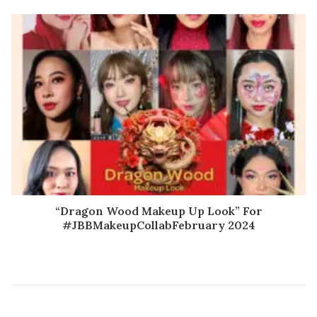
“Dragon Wood Makeup Up Look” For
#JBBMakeupCollabFebruary 2024