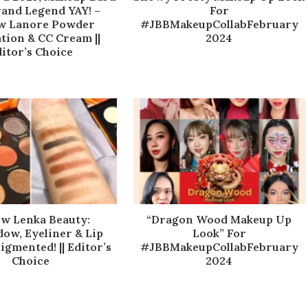
rand Legend YAY! –
For
w Lanore Powder
#JBBMakeupCollabFebruary
tion & CC Cream ||
2024
itor’s Choice
ew Lenka Beauty:
“Dragon Wood Makeup Up
ow, Eyeliner & Lip
Look” For
gmented! || Editor’s
#JBBMakeupCollabFebruary
Choice
2024