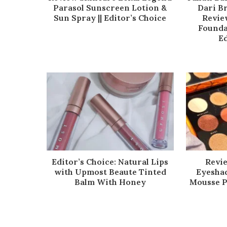
Parasol Sunscreen Lotion &
Dari B
Sun Spray || Editor’s Choice
Revie
Founda
Ed
Editor’s Choice: Natural Lips
Revi
with Upmost Beaute Tinted
Eyeshad
Balm With Honey
Mousse Pi